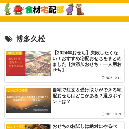
博多久松
【2024年おせち】失敗したくな
お取り寄せ
い！おすすめ宅配おせちをまとめ
ました【無添加おせち・一人用お
せち】
2023.10.11
自宅で注文＆受け取りができる宅
サービスの特徴
配おせちはどこがある？選ぶポイ
ントは？
2019.10.29
おせちのお試しは絶対にやるべ
口コミ・感想