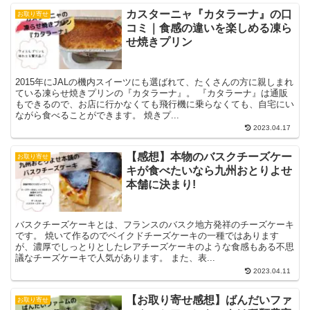
カスターニャ『カタラーナ』の口
お取り寄せ
コミ｜食感の違いを楽しめる凍ら
せ焼きプリン
2015年にJALの機内スイーツにも選ばれて、たくさんの方に親しまれ
ている凍らせ焼きプリンの『カタラーナ』。 『カタラーナ』は通販
もできるので、お店に行かなくても飛行機に乗らなくても、自宅にい
ながら食べることができます。 焼きプ...
2023.04.17
【感想】本物のバスクチーズケー
お取り寄せ
キが食べたいなら九州おとりよせ
本舗に決まり!
バスクチーズケーキとは、フランスのバスク地方発祥のチーズケーキ
です。 焼いて作るのでベイクドチーズケーキの一種ではあります
が、濃厚でしっとりとしたレアチーズケーキのような食感もある不思
議なチーズケーキで人気があります。 また、表...
2023.04.11
【お取り寄せ感想】ばんだいファ
お取り寄せ