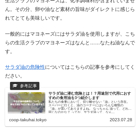
生活クラブのマヨネーズは、化学調味料が含まれていませ
ん。その分、卵や油など素材の旨味がダイレクトに感じら
れてとても美味しいです。
一般的にはマヨネーズにはサラダ油を使用しますが、こち
らの生活クラブのマヨネーズはなんと……なたね油なんで
す。
サラダ油の危険性
についてはこちらの記事を参考にしてく
ださい。
サラダ油に潜む危険とは！？用途別で代用におす
すめの食用油を3つ紹介します
私たちの食事において、切り離せない「油」という存在。
スーパーに行くと、油のコーナーにはいろんな種類の
「油」が置いてありますよね。 なっちゃん 油って、どれも
同じなのかな？ ってか、サラダ油って、なん...
coop-takuhai.tokyo
2023.07.28