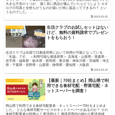
大きな不安の１つが、 届く前に商品が傷んでいたらどうしよう カタ
ログの写真と全然ちがうものが届いた時に返品ってできるの？ とい
うものでした。 ...
2023.05.02
生活クラブのお試しセットはない
サービスの特徴
けど、無料の資料請求でプレゼン
トをもらおう！
生活クラブは全国で21都道府県において利用が可能となっている
「生協」です。 ＜利用可能な都道府県＞ 北海道・山形県・青森県・
岩手県・福島県・栃木県・群馬県・東京都・神奈川県・茨城県・埼玉
県・千葉県・長野県・山梨県・静岡県・愛知県・大阪府...
2023.03.23
【最新｜70社まとめ】岡山県で利
サービスの特徴
用できる食材宅配・野菜宅配・ネ
ットスーパーを調査！
岡山県で利用できる食材宅配業者・ネットスーパー70社をまとめま
した。 どんな食材宅配サービスやネットスーパーがあるのか？ その
食材宅配業者の特徴は？ 配送料は？ 都道府県内の細かな配送地域